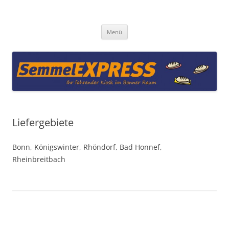
Zum
Inhalt
Semmel-Express
springen
Menü
Liefergebiete
Bonn, Königswinter, Rhöndorf, Bad Honnef,
Rheinbreitbach