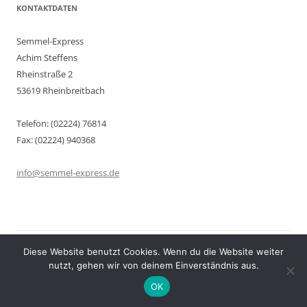
KONTAKTDATEN
Semmel-Express
Achim Steffens
Rheinstraße 2
53619 Rheinbreitbach
Telefon: (02224) 76814
Fax: (02224) 940368
info@semmel-express.de
Diese Website benutzt Cookies. Wenn du die Website weiter
Datenschutz
Stolz präsentiert von WordPress
nutzt, gehen wir von deinem Einverständnis aus.
OK