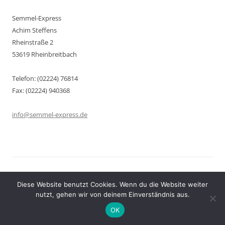
Semmel-Express
Achim Steffens
Rheinstraße 2
53619 Rheinbreitbach
Telefon: (02224) 76814
Fax: (02224) 940368
info@semmel-express.de
Datenschutz
Stolz präsentiert von WordPress
Diese Website benutzt Cookies. Wenn du die Website weiter
nutzt, gehen wir von deinem Einverständnis aus.
OK