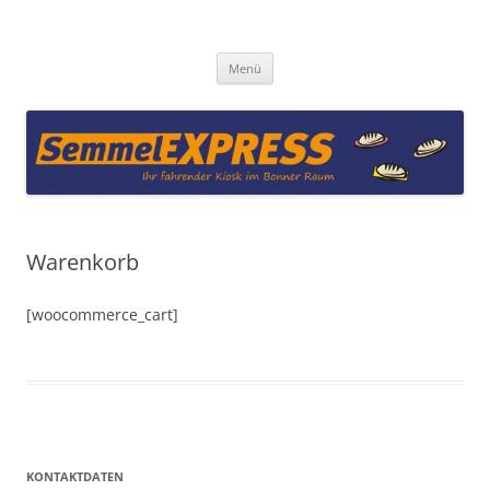
Zum
Inhalt
Semmel-Express
springen
Menü
Warenkorb
[woocommerce_cart]
KONTAKTDATEN